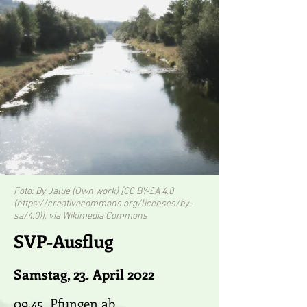
Foto: By Jalue (Own work) [CC BY-SA 4.0
(
https://creativecommons.org/licenses/by-
sa/4.0)],
via Wikimedia Commons
SVP-Ausflug
Samstag, 23. April 2022
09.45 Pfungen ab